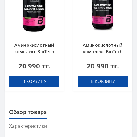
Аминокислотный
Аминокислотный
комплекс BioTech
комплекс BioTech
USA L-Carnitine
USA L-Carnitine
20 990 тг.
20 990 тг.
100.000 Apple 500 мл
100.000 Cherry 500
мл
В КОРЗИНУ
В КОРЗИНУ
Обзор товара
Характеристики