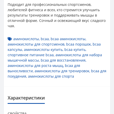
Подходит для профессиональных спортсменов,
любителей фитнеса и всех, кто стремится улучшить
результаты тренировок и поддерживать мышцы в
отличной форме. Сочный и освежающий вкус сладкого
чая.
аминокислоты
,
bcaa
,
bcaa аминокислоты
,
аминокислоты для спортсменов
,
bcaa порошок
,
bcaa
капсулы
,
аминокислоты купить
,
bcaa купить
,
спортивное питание bcaa
,
аминокислоты для набора
мышечной массы
,
bcaa для восстановления
,
аминокислоты для роста мышц
,
bcaa для
выносливости
,
аминокислоты для тренировок
,
bcaa для
похудения
,
аминокислоты для спорта
Характеристики
СВОЙСТВА