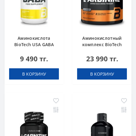
Аминокислота
Аминокислотный
BioTech USA GABA
комплекс BioTech
нейтральный 60
USA L-Arginine
9 490 тг.
23 990 тг.
капсул
unflavoured 300 g
В КОРЗИНУ
В КОРЗИНУ