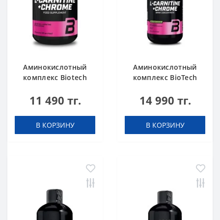
Аминокислотный
Аминокислотный
комплекс Biotech
комплекс BioTech
USA L-Carnitine +
USA L-Carnitine +
11 490 тг.
14 990 тг.
Chrome 60 таблеток
Chrome concentrate
Orange 500 мл
В КОРЗИНУ
В КОРЗИНУ