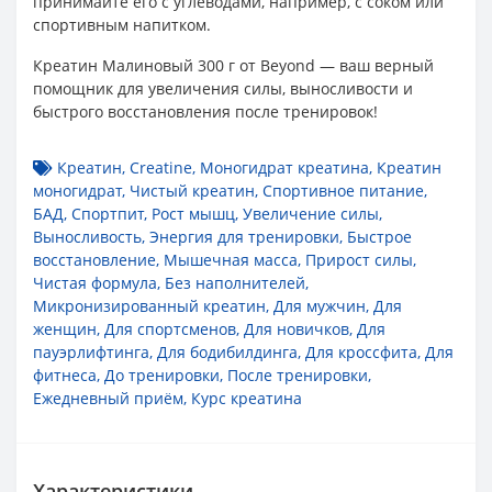
принимайте его с углеводами, например, с соком или
спортивным напитком.
Креатин Малиновый 300 г от Beyond — ваш верный
помощник для увеличения силы, выносливости и
быстрого восстановления после тренировок!
Креатин
,
Creatine
,
Моногидрат креатина
,
Креатин
моногидрат
,
Чистый креатин
,
Спортивное питание
,
БАД
,
Спортпит
,
Рост мышц
,
Увеличение силы
,
Выносливость
,
Энергия для тренировки
,
Быстрое
восстановление
,
Мышечная масса
,
Прирост силы
,
Чистая формула
,
Без наполнителей
,
Микронизированный креатин
,
Для мужчин
,
Для
женщин
,
Для спортсменов
,
Для новичков
,
Для
пауэрлифтинга
,
Для бодибилдинга
,
Для кроссфита
,
Для
фитнеса
,
До тренировки
,
После тренировки
,
Ежедневный приём
,
Курс креатина
Характеристики