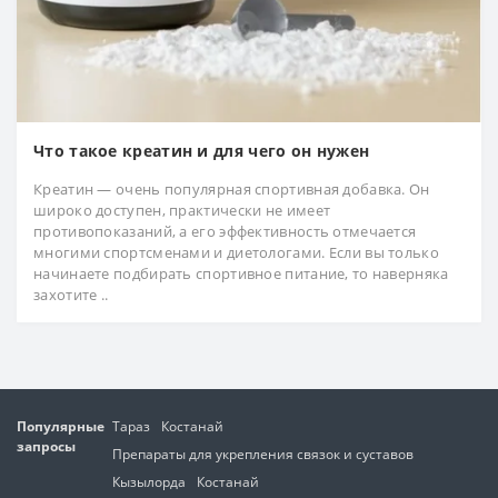
Что такое креатин и для чего он нужен
Креатин — очень популярная спортивная добавка. Он
широко доступен, практически не имеет
противопоказаний, а его эффективность отмечается
многими спортсменами и диетологами. Если вы только
начинаете подбирать спортивное питание, то наверняка
захотите ..
Популярные
Тараз
Костанай
запросы
Препараты для укрепления связок и суставов
Кызылорда
Костанай