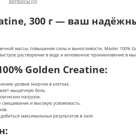
Вопросы
(0)
eatine, 300 г — ваш надё
ечной массы, повышения силы и выносливости. Maxler 100% Gol
быстрое растворение в воде и мгновенное проникновение в м
00% Golden Creatine:
ению уровня энергии в клетках.
ижает мышечную боль.
зических нагрузок.
 смешивание и высокую усвояемость.
ков.
т добиться максимальных результатов в зале.
н: