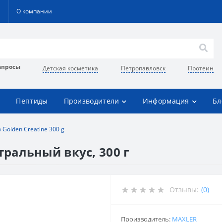
О компании
апросы
Детская косметика
Петропавловск
Протеин
Пептиды
Производители
Информация
Бл
 Golden Creatine 300 g
тральный вкус, 300 г
Отзывы:
(0)
Производитель:
MAXLER