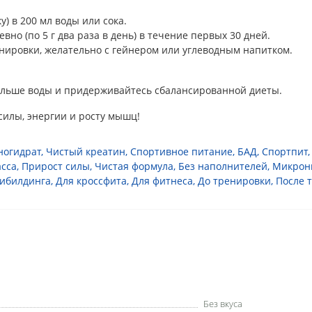
) в 200 мл воды или сока.
вно (по 5 г два раза в день) в течение первых 30 дней.
енировки, желательно с гейнером или углеводным напитком.
ольше воды и придерживайтесь сбалансированной диеты.
силы, энергии и росту мышц!
ногидрат
,
Чистый креатин
,
Спортивное питание
,
БАД
,
Спортпит
сса
,
Прирост силы
,
Чистая формула
,
Без наполнителей
,
Микрон
дибилдинга
,
Для кроссфита
,
Для фитнеса
,
До тренировки
,
После 
Без вкуса