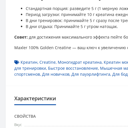
Стандартная порция: разведите 5 г (1 мерную ложку
Период загрузки: принимайте 10 г креатина ежедне
В дни тренировок: принимайте 5 г сразу после тр
В дни отдыха: Принимайте 5 г утром натощак.
Совет:
для достижения максимального эффекта пейте б
Maxler 100% Golden Creatine — ваш ключ к увеличению 
Креатин
,
Creatine
,
Моногидрат креатина
,
Креатин мо
для тренировки
,
Быстрое восстановление
,
Мышечная ма
спортсменов
,
Для новичков
,
Для пауэрлифтинга
,
Для бо
Характеристики
СВОЙСТВА
Вкус